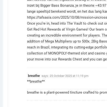
inzet bij Bigger Bass Bonanza, je in theorie ~€0.
lange speeltijd berekend wordt, en het dus lang kan
https://tafsasia.com/2025/10/08/mission-uncross
Once you’re in, head into The Vault to check out o
Get Red Hot Rewards at Virgin Games! Our team of te
creating an incredible environment for players. The
addition of Mega Multipliers up to 500x. 2Big Bas
reach in Brazil, integrating its cutting-edge portf
collection of MONOPOLY-themed slot and casino g
your move into our Rewards Chest and you can get f
breathe
says:
25 October 2025 at 11:19 pm
**breathe**
breathe
is a plant-powered tincture crafted to pro