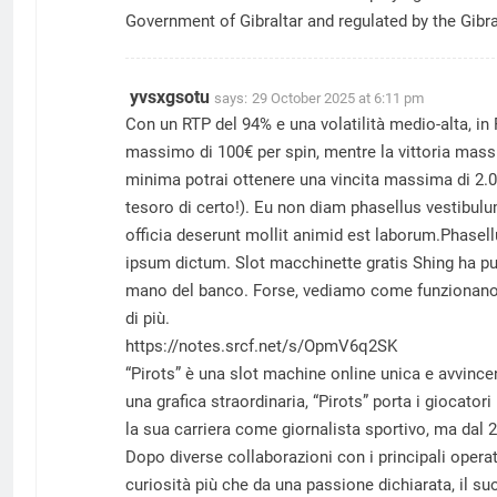
Government of Gibraltar and regulated by the Gi
yvsxgsotu
says:
29 October 2025 at 6:11 pm
Con un RTP del 94% e una volatilità medio-alta, in
massimo di 100€ per spin, mentre la vittoria mas
minima potrai ottenere una vincita massima di 2.000
tesoro di certo!). Eu non diam phasellus vestibul
officia deserunt mollit animid est laborum.Phasell
ipsum dictum. Slot macchinette gratis Shing ha punt
mano del banco. Forse, vediamo come funzionano i g
di più.
https://notes.srcf.net/s/OpmV6q2SK
“Pirots” è una slot machine online unica e avvinc
una grafica straordinaria, “Pirots” porta i giocator
la sua carriera come giornalista sportivo, ma dal 
Dopo diverse collaborazioni con i principali operat
curiosità più che da una passione dichiarata, il su