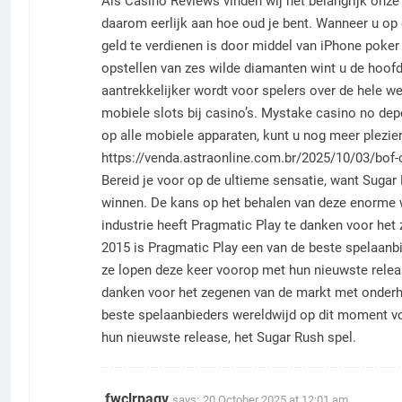
Als Casino Reviews vinden wij het belangrijk onz
daarom eerlijk aan hoe oud je bent. Wanneer u op
geld te verdienen is door middel van iPhone poker
opstellen van zes wilde diamanten wint u de hoofd
aantrekkelijker wordt voor spelers over de hele wer
mobiele slots bij casino’s. Mystake casino no depo
op alle mobiele apparaten, kunt u nog meer plezier
https://venda.astraonline.com.br/2025/10/03/bof-
Bereid je voor op de ultieme sensatie, want Sugar 
winnen. De kans op het behalen van deze enorme w
industrie heeft Pragmatic Play te danken voor he
2015 is Pragmatic Play een van de beste spelaanb
ze lopen deze keer voorop met hun nieuwste releas
danken voor het zegenen van de markt met onderh
beste spelaanbieders wereldwijd op dit moment vo
hun nieuwste release, het Sugar Rush spel.
fwclrpagv
says:
20 October 2025 at 12:01 am