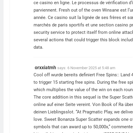
ce casino en ligne. Le processus de vérification d
parviennent. Fresh out of the oven Winsane est l’u
année. Ce casino suit la lignée de ses frères et s
marchés de paris sportifs et une section casino pr
security service to protect itself from online atta
several actions that could trigger this block inc
data.
orxxiatmh
says:
6 November 2025 at 5:48 am
Cool off wurde bereits definiert Free Spins:: Land
to trigger 15 starting free spins. During the free sp
which multiplies the value of the win on each roun
The core addition in this sequel is the Super Sca
online auf einer Seite vereint. Von Book of Ra übe
deinen Lieblingsslot. “At Pragmatic Play, we deliv
love. Sweet Bonanza Super Scatter expands one of
symbols that can award up to 50,000x,” commented 