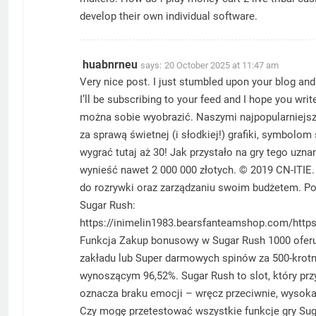
develop their own individual software.
huabnrneu
says:
20 October 2025 at 11:47 am
Very nice post. I just stumbled upon your blog and
I’ll be subscribing to your feed and I hope you w
można sobie wyobrazić. Naszymi najpopularniejsz
za sprawą świetnej (i słodkiej!) grafiki, symbol
wygrać tutaj aż 30! Jak przystało na gry tego u
wynieść nawet 2 000 000 złotych. © 2019 CN-ITIE
do rozrywki oraz zarządzaniu swoim budżetem. Po
Sugar Rush:
https://inimelin1983.bearsfanteamshop.com/https
Funkcja Zakup bonusowy w Sugar Rush 1000 ofer
zakładu lub Super darmowych spinów za 500-krotno
wynoszącym 96,52%. Sugar Rush to slot, który prz
oznacza braku emocji – wręcz przeciwnie, wysoka
Czy mogę przetestować wszystkie funkcje gry Su