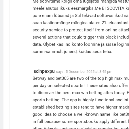
Me soovitame kõigil oma lugejatel mängida vastu
meelelahutuslikuks eesmärgiks.Me EI SOOVITA kas
pole enam lõbusad ja Sul tekivad sõltuvuslikud nä
saab kasiinomänge mängida alates 21. eluaastast j
security service to protect itself from online atta
several actions that could trigger this block inc
data. Olybet kasiino konto loomine ja sisse logimi
samm-sammult juhend, kuidas seda teha:
scinpexpu
says:
5 December 2025 at 3:45 pm
Betway and bet365 are two of the top high maximu
per day on selected sports! These sites also offer
to discover the best max win betting sites today. 
sports betting. The app is highly functional and in
established betting sites tend to have higher maxi
good idea to choose a well-known name like bet36
in full because some sportsbooks apply different li
https://dev.davincicorp.ca/aviator-premier-bet-m