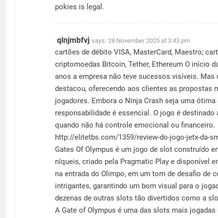
pokies is legal.
qlnjmbfvj
says:
28 November 2025 at 3:43 pm
cartões de débito VISA, MasterCard, Maestro; cart
criptomoedas Bitcoin, Tether, Ethereum O início d
anos a empresa não teve sucessos visíveis. Mas 
destacou, oferecendo aos clientes as propostas 
jogadores. Embora o Ninja Crash seja uma ótima 
responsabilidade é essencial. O jogo é destinado
quando não há controle emocional ou financeiro.
http://elitetbs.com/1359/review-do-jogo-jetx-da-s
Gates Of Olympus é um jogo de slot construído em
níqueis, criado pela Pragmatic Play e disponível 
na entrada do Olimpo, em um tom de desafio de 
intrigantes, garantindo um bom visual para o jog
dezenas de outras slots tão divertidos como a s
A Gate of Olympus é uma das slots mais jogadas d