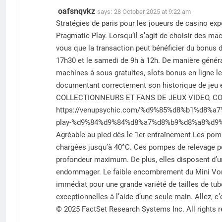
oafsnqvkz
says:
28 October 2025 at 9:22 am
Stratégies de paris pour les joueurs de casino ex
Pragmatic Play. Lorsqu’il s’agit de choisir des ma
vous que la transaction peut bénéficier du bonus d
17h30 et le samedi de 9h à 12h. De manière généra
machines à sous gratuites, slots bonus en ligne le
documentant correctement son historique de je
COLLECTIONNEURS ET FANS DE JEUX VIDEO, C
https://venupsychic.com/%d9%85%d8%b1%d8%a7
play-%d9%84%d9%84%d8%a7%d8%b9%d8%a8%d9
Agréable au pied dès le 1er entraînement Les po
chargées jusqu’à 40°C. Ces pompes de relevage p
profondeur maximum. De plus, elles disposent d’un 
endommager. Le faible encombrement du Mini Vor
immédiat pour une grande variété de tailles de t
exceptionnelles à l’aide d’une seule main. Allez, 
© 2025 FactSet Research Systems Inc. All rights r