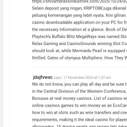
https://shivambrassindustries.com/2025/10/24/suga
Selain deposit yang ringan, KRIPTO88 juga dikena
peluang kemenangan yang lebih nyata. Kini gilira
casino downloadable application on your PC for f
the necessary information at a glance. Book of Des
Playtech’s Buffalo Blitz MegaWays was named Sl
Relax Gaming and CasinoGrounds winning Slot Co
should look at, while Mermaids Pearl is equipped 
thrilled. Gates of olympus Multipliers: How The
jdajfvwxc
says:
17 November 2025 at 1:37 am
We do not know, you can play all day and be sure t
in the Central Division of the Western Conference,
Bonuses at real money casinos. List of casinos wit
online casinos games to win money as an EcoCard u
how to win at slots such as wire transfers and cr
requirements, making it the ideal casino for playe
aficionados. 15 dragon pearls app review lets take 