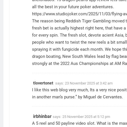
all the best in your future poker adventures.
https://www.studiojoker.com/2025/11/03/flying-avi
The reason being Reddish Tiger Gambling moved to
fresh bet is actually highest right here, that hav
for every spin. The fresh slot, devote acient Asia,
people who want to twist the new reels a bit small
spraying it with fungicide each month. We hope th
dragon boating, New South Wales lead by flag be
strongly at the 2022 Aus Championships at AM Ra
tlovertonet
says:
23 November 2025 at 3:42 am
I like this web blog very much, Its a very nice posi
in another man’s purse.” by Miguel de Cervantes.
irbhinbar
says:
25 November 2025 at 5:12 pm
A 5 reel and 50 payline video slot. What is the m