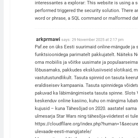
interessantes a explorar: This website is using a s
performed triggered the security solution. There ar
word or phrase, a SQL command or malformed dat
arkprmawi
says:
29 November 2025 at 2:17 pm
Paf.ee on üks Eesti suurimaid online-mängude ja s
funktsioonidega parimatelt pakkujatelt. Näiteks Ne
oma mobiilis ja võitke uusimate ja populaarse
lõbusamaks, pakkudes eksklusiivseid slotikaid, mill
vastutustundlikult. Tasuta spinnid on tasuta keer
eraldiseisev kampaania. Tasuta spinnidega võidet
pakuvad ka läbimängimiseta tasuta spinne. Slots 
keskenduv online kasiino, kuhu on mängima lubatu
kujusid – kuna Tähesõjad on 2020. aastatel sama 
ulmesarja Star Wars ning tähesõja-viidetest ei tu
https://cloudfllare.org/index.php?human=1&secu
ulevaade-eesti-mangijatele/