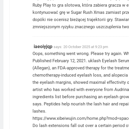
Ruby Play to gra slotowa, która zabiera gracza w 
kontynuować grę w Sugar Rush Xmas zamiast przeł
dopóki nie ocenisz bieżącej trajektorii gry. Staw
zmniejszonym ryzyku znacznego uszczuplenia two
iaeoiyjqp
says:
20 October 2025 at 9:23 pm
Oops, something went wrong. Please try again. W
Published February 12, 2021. uklash Eyelash Serum
(Allegan), an FDA-approved therapy for the treatme
chemotherapy-induced eyelash loss, and alopecia are
the eyelash margins, showed maximal effectivity 
artist who has worked with everyone from Audrina
ingredients list before purchasing an eyelash grow
says. Peptides help nourish the lash hair and repai
lashes.
https://www.xibeiwujin.com/home.php?mod=spac
Do lash extensions fall out over a certain period o