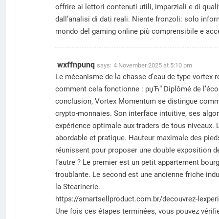
offrire ai lettori contenuti utili, imparziali e di q
dall’analisi di dati reali. Niente fronzoli: solo in
mondo del gaming online più comprensibile e acces
wxffnpunq
says:
4 November 2025 at 5:10 pm
Le mécanisme de la chasse d’eau de type vortex re
comment cela fonctionne : рџЋ“ Diplômé de l’école
conclusion, Vortex Momentum se distingue comme 
crypto-monnaies. Son interface intuitive, ses algo
expérience optimale aux traders de tous niveaux. L’
abordable et pratique. Hauteur maximale des pieds 
réunissent pour proposer une double exposition de 
l’autre ? Le premier est un petit appartement bour
troublante. Le second est une ancienne friche indu
la Stearinerie.
https://smartsellproduct.com.br/decouvrez-lexper
Une fois ces étapes terminées, vous pouvez vérif