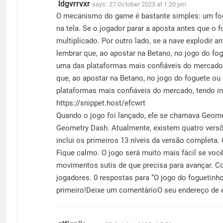
ldgvrrvxr
says:
27 October 2025 at 1:20 pm
O mecanismo do game é bastante simples: um fog
na tela. Se o jogador parar a aposta antes que o 
multiplicado. Por outro lado, se a nave explodir a
lembrar que, ao apostar na Betano, no jogo do fog
uma das plataformas mais confiáveis do mercado,
que, ao apostar na Betano, no jogo do foguete ou
plataformas mais confiáveis do mercado, tendo in
https://snippet.host/efcwrt
Quando o jogo foi lançado, ele se chamava Geomet
Geometry Dash. Atualmente, existem quatro versõ
inclui os primeiros 13 níveis da versão completa
Fique calmo. O jogo será muito mais fácil se voc
movimentos sutis de que precisa para avançar. 
jogadores. 0 respostas para “O jogo do foguetinh
primeiro!Deixe um comentárioO seu endereço de 