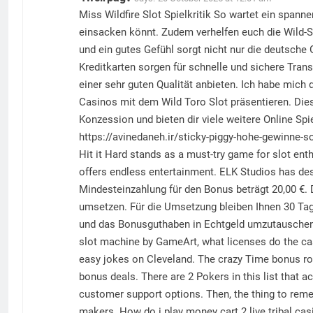
Miss Wildfire Slot Spielkritik So wartet ein span
einsacken könnt. Zudem verhelfen euch die Wild-
und ein gutes Gefühl sorgt nicht nur die deutsch
Kreditkarten sorgen für schnelle und sichere Trans
einer sehr guten Qualität anbieten. Ich habe mich
Casinos mit dem Wild Toro Slot präsentieren. Diese
Konzession und bieten dir viele weitere Online Sp
https://avinedaneh.ir/sticky-piggy-hohe-gewinne-s
Hit it Hard stands as a must-try game for slot ent
offers endless entertainment. ELK Studios has desi
Mindesteinzahlung für den Bonus beträgt 20,00 €.
umsetzen. Für die Umsetzung bleiben Ihnen 30 Tag
und das Bonusguthaben in Echtgeld umzutauschen. Wi
slot machine by GameArt, what licenses do the cas
easy jokes on Cleveland. The crazy Time bonus rou
bonus deals. There are 2 Pokers in this list that a
customer support options. Then, the thing to remem
makers. How do i play money cart 2 live tribal cas