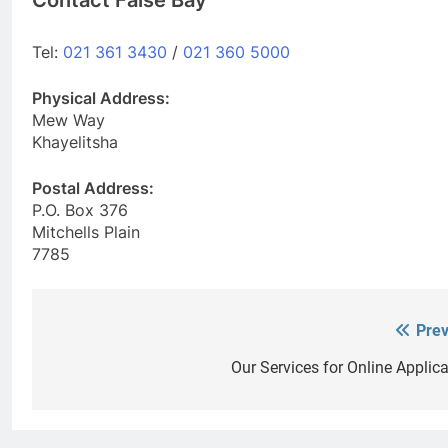
Tel:
021 361 3430
/
021 360 5000
Physical Address:
Mew Way
Khayelitsha
Postal Address:
P.O. Box 376
Mitchells Plain
7785
Prev
Post
navigation
Our Services for Online Applic