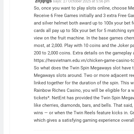
zlfjqnjjs
says:
27 October 2025 at 5:56 pm
So, once you want to play slots online, choose M
Receive 6 Free Games initially and 3 extra Free Ga
and silver helmet both award up to 100x your bet f
cards all pay up to 50x your bet for 5 matching sy
view on the fruit machine. In the base games cherr
most, at 2,000. Play with 10 coins and the Joker 
200 to 2,000 coins. Extra details on the gameplay 
https://hesvietnam.edu.vn/chicken-game-casino-to
So what does the Twin Spin Megaways slot have to a
Megaways slots around. Two or more adjacent reels
linked together for the duration of the spin. This 
Rainbow Riches Casino, you will be eligible for a
tickets*. NetEnt has provided the Twin Spin Megaw
like cherries, diamonds, bars, and bells. That sa
wins — or when the Twin Reels feature kicks in. Gr
which gives a satisfying gaming experience overall