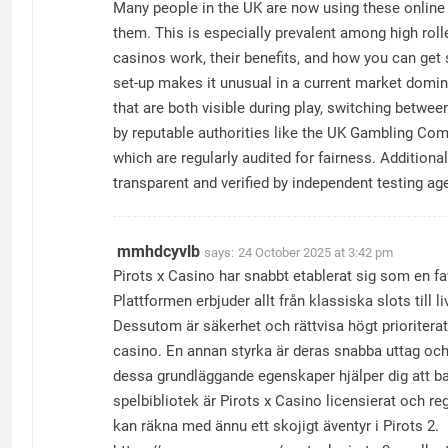
Many people in the UK are now using these online c
them. This is especially prevalent among high roll
casinos work, their benefits, and how you can get 
set-up makes it unusual in a current market domina
that are both visible during play, switching betwee
by reputable authorities like the UK Gambling 
which are regularly audited for fairness. Addition
transparent and verified by independent testing agen
mmhdcyvlb
says:
24 October 2025 at 3:42 pm
Pirots x Casino har snabbt etablerat sig som en fa
Plattformen erbjuder allt från klassiska slots till l
Dessutom är säkerhet och rättvisa högt prioriter
casino. En annan styrka är deras snabba uttag och
dessa grundläggande egenskaper hjälper dig att base
spelbibliotek är Pirots x Casino licensierat och reg
kan räkna med ännu ett skojigt äventyr i Pirots 2.