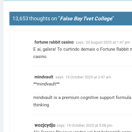
13,653 thoughts on “
False Bay Tvet College
”
fortune rabbit casino
says:
20 August 2025 at 1:47 pm
E aí, galera! To curtindo demais o Fortune Rabbi
casino
mindvault
says:
15 October 2025 at 2:47 am
** mindvault**
mindvault
is a premium cognitive support formula c
thinking
wozjcydju
says:
19 October 2025 at 5:08 pm