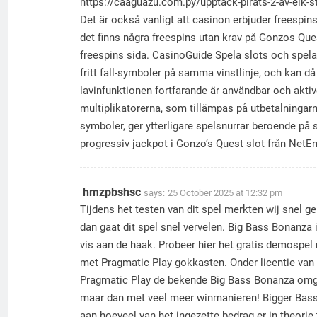
https://caaguazu.com.py/upptack-pirats-2-av-elk-st
Det är också vanligt att casinon erbjuder freespi
det finns några freespins utan krav på Gonzos Ques
freespins sida. CasinoGuide Spela slots och spel
fritt fall-symboler på samma vinstlinje, och kan då
lavinfunktionen fortfarande är användbar och akti
multiplikatorerna, som tillämpas på utbetalningarna
symboler, ger ytterligare spelsnurrar beroende på 
progressiv jackpot i Gonzo’s Quest slot från NetE
hmzpbshsc
says:
25 October 2025 at 12:32 pm
Tijdens het testen van dit spel merkten wij snel g
dan gaat dit spel snel vervelen. Big Bass Bonanza 
vis aan de haak. Probeer hier het gratis demospel
met Pragmatic Play gokkasten. Onder licentie van
Pragmatic Play de bekende Big Bass Bonanza omgez
maar dan met veel meer winmanieren! Bigger Bass 
aan hoeveel van het ingezette bedrag er in theorie 