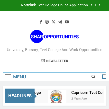
Skip
Northlink Tvet College Online Application
to
content
West Coast Tvet College Online Application
Sedibeng Tvet College
Capricorn Tvet College Online Applications
Northlink Tvet College Online Application
University, Bursary, Tvet College And Work Opportunities
West Coast Tvet College Online Application
NEWSLETTER
MENU
dibeng Tvet College
Capricorn Tvet College On
HEADLINES
ears Ago
2 Years Ago